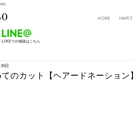
歩3分
40
HOME
HAIR S
LINEでの相談はこちら
月30日
めてのカット【ヘアードネーション