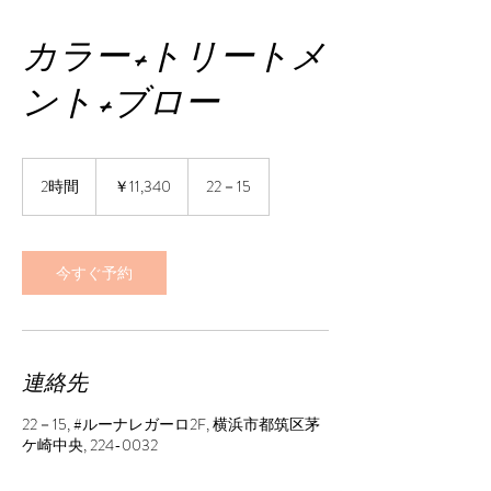
カラー+トリートメ
ント+ブロー
11,340
円
2時間
2
￥11,340
22－15
時
間
今すぐ予約
連絡先
22－15, #ルーナレガーロ2F, 横浜市都筑区茅
ケ崎中央, 224-0032