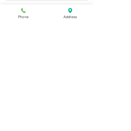
Phone
Address
TEL
045-530-3540
​MAIL：
imatesora@gmail.com
営業時間 9：00～20：00
定休日 不定休
〒224-0032
神奈川県横浜市都筑区茅ケ崎中央22-15 ル
ーナレガーロ2F
© 2016 by imatesora