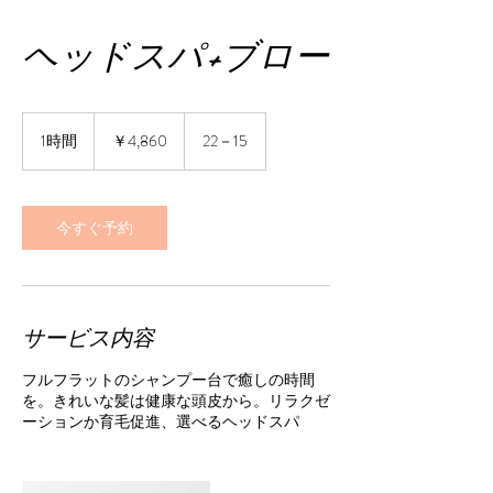
ヘッドスパ+ブロー
4,860
円
1時間
1
￥4,860
22－15
時
今すぐ予約
サービス内容
フルフラットのシャンプー台で癒しの時間
を。きれいな髪は健康な頭皮から。リラクゼ
ーションか育毛促進、選べるヘッドスパ